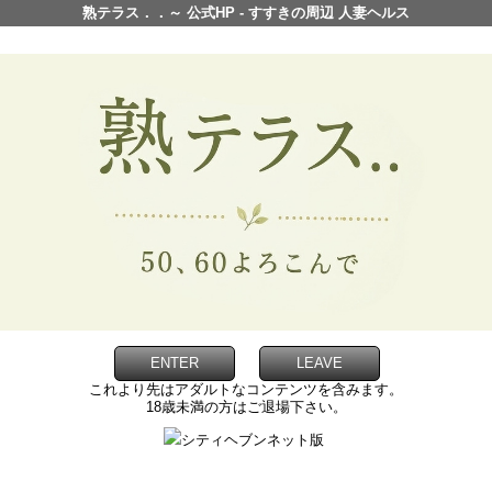
熟テラス．．～ 公式HP - すすきの周辺 人妻ヘルス
ENTER
LEAVE
これより先はアダルトなコンテンツを含みます。
18歳未満の方はご退場下さい。